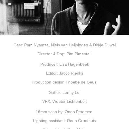
Cast: Pam Nyamza, Niels van Heijningen & Dirkje Duwel
Director & Dop: Pim Pimentel
Producer: Lisa Hagenbeek
Editor: Jacco Rienks
Production design Phoebe de Geus
Gaffer: Lenny Lu
VFX: Wouter Lichtenbelt
16mm scan by: Onno Petersen
Lighting assistant: Roan Groothuis