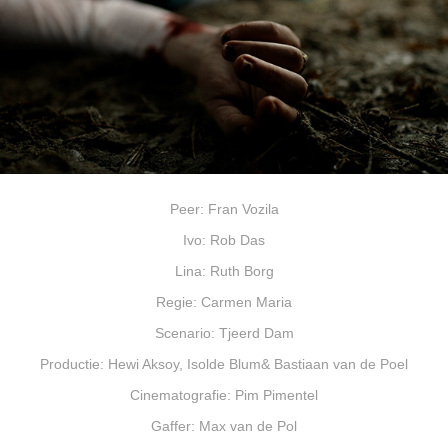
Peer: Fran Vozila
Ivo: Rob Das
Lina: Ruth Borg
Regie: Carmen Maria
Scenario: Tjeerd Dam
Productie: Hewi Aksoy, Isolde Blum& Bastiaan van de Poel
Cinematografie: Pim Pimentel
Gaffer: Max van de Pol